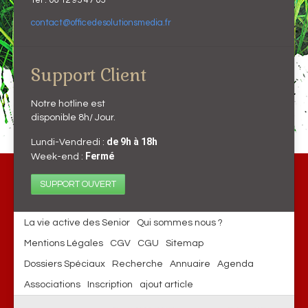
contact@officedesolutionsmedia.fr
Support Client
Notre hotline est
disponible 8h/ Jour.
de 9h à 18h
Lundi-Vendredi :
Fermé
Week-end :
SUPPORT OUVERT
La vie active des Senior
Qui sommes nous ?
Mentions Légales
CGV
CGU
Sitemap
Dossiers Spéciaux
Recherche
Annuaire
Agenda
Associations
Inscription
ajout article