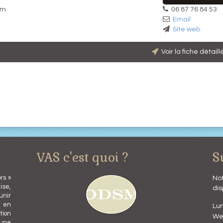
06 87 76 84 53
am
Email
Site web
Voir la fiche détail
VAS c'est quoi ?
S
rs »
Not
ise,
dis
unir
l en
Lun
ion
We
 une