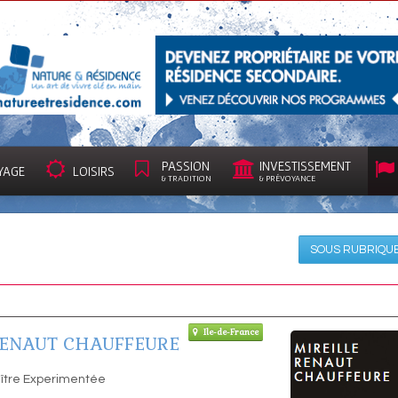
PASSION
INVESTISSEMENT
YAGE
LOISIRS
& TRADITION
& PRÉVOYANCE
SOUS RUBRIQU
Ile-de-France
RENAUT CHAUFFEURE
ître Experimentée