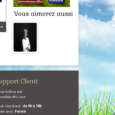
Vous aimerez aussi
lée
upport Client
re hotline est
ponible 8h/ Jour.
de 9h à 18h
di-Vendredi :
Fermé
ek-end :