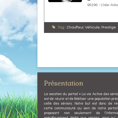
95290
-
L'Isle-Ad
Tag :
Chauffeur
,
Véhicule
,
Prestige
Présentation
La vocation du portail « La vie Active des sénio
est de réunir et de fidéliser une population préc
celle des séniors. Notre but est donc de ré
cette communauté au sein de notre portai
proposant non seulement de l’informat
spécifiquement dédié aux seniors, ainsi qu’