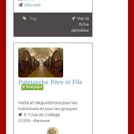
Site web
Tag :
Voir la
fiche
détaillée
Patriarche Père et Fils
Bourgogne
Visite et dégustations pour les
individuels et pour les groupes
5-7 rue du Collège
21200
-
Beaune