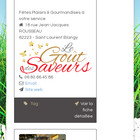
Fêtes Plaisirs & Gourmandises à
votre service
18 rue Jean-Jacques
ROUSSEAU
62223
-
Saint Laurent Blangy
06.80.66.45.86
Email
Site web
Tag :
Voir la
fiche
détaillée