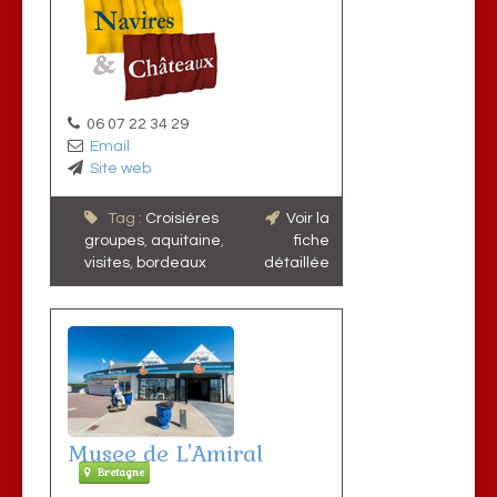
06 07 22 34 29
Email
Site web
Tag :
Croisiéres
Voir la
groupes
,
aquitaine
,
fiche
visites
,
bordeaux
détaillée
Musee de L'Amiral
Bretagne