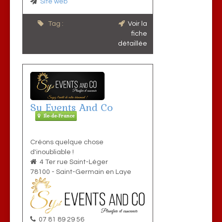
Site web
Tag :
Voir la
fiche
détaillée
Sy Events And Co
Ile-de-France
Créons quelque chose
d'inoubliable !
4 Ter rue Saint-Léger
78100
-
Saint-Germain en Laye
07 81 89 29 56