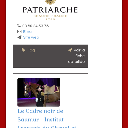
03 80 24 53 78
Email
Site web
Tag :
Voir la
fiche
détaillée
Le Cadre noir de
Saumur - Institut