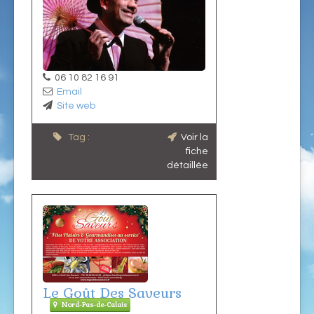
06 10 82 16 91
Email
Site web
Tag :
Voir la
fiche
détaillée
Le Goût Des Saveurs
Nord-Pas-de-Calais