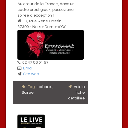
Au cœur de la France, dans un
cadre prestigieux, passez une
soirée d’exception !
17, Rue René Cassin
37390
-
Notre-Dame-d'Oé
02 47 86 01 57
Email
Site web
Tag :
cabaret
,
Voir la
Soirée
fiche
détaillée