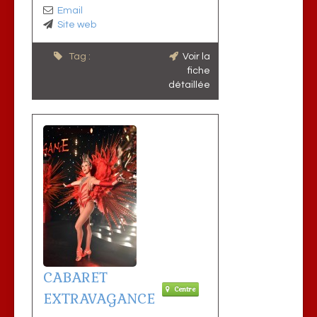
Email
Site web
Tag :
Voir la
fiche
détaillée
CABARET
Centre
EXTRAVAGANCE