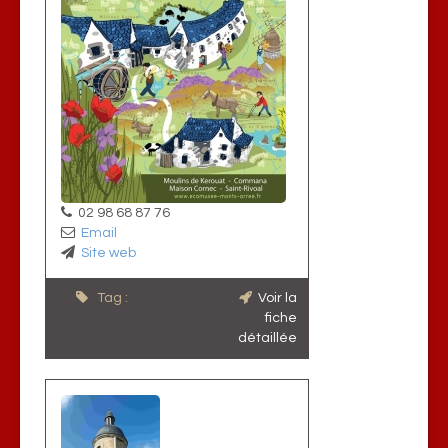
02 98 68 87 76
Email
Site web
Tag :
Voir la
fiche
détaillée