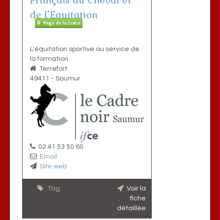
Français du Cheval et
de l’Equitation
Pays de la Loire
L'équitation sportive au service de
la formation
Terrefort
49411
-
Saumur
02 41 53 50 60
Email
Site web
Tag :
Voir la
fiche
détaillée