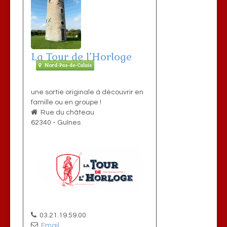
La Tour de l’Horloge
Nord-Pas-de-Calais
une sortie originale à découvrir en
famille ou en groupe !
Rue du château
62340
-
Guînes
03.21.19.59.00
Email