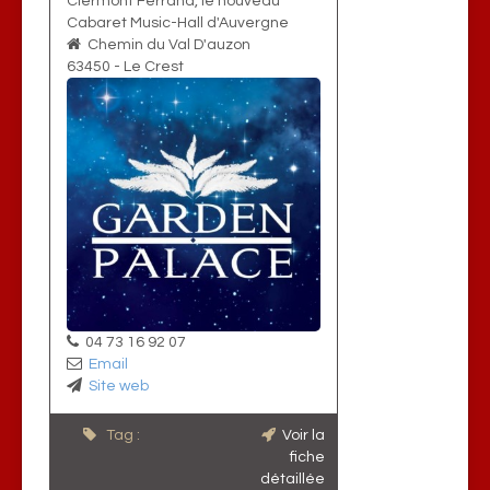
Clermont Ferrand, le nouveau
Cabaret Music-Hall d'Auvergne
Chemin du Val D'auzon
63450
-
Le Crest
04 73 16 92 07
Email
Site web
Tag :
Voir la
fiche
détaillée