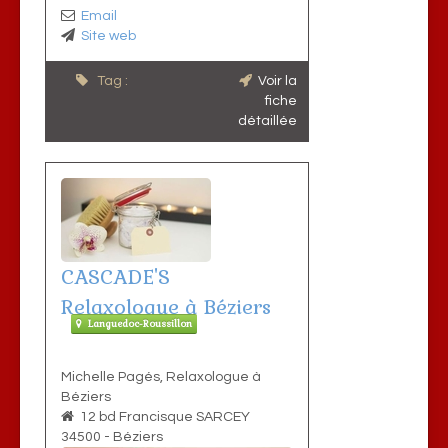
Email
Site web
Tag :
Voir la
fiche
détaillée
CASCADE'S
Relaxologue à Béziers
Languedoc-Roussillon
Michelle Pagés, Relaxologue à
Béziers
12 bd Francisque SARCEY
34500
-
Béziers