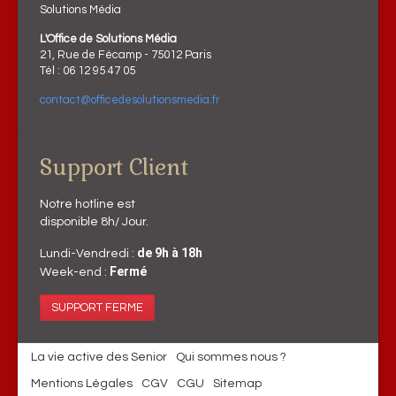
Solutions Média
L'Office de Solutions Média
21, Rue de Fécamp - 75012 Paris
Tél : 06 12 95 47 05
contact@officedesolutionsmedia.fr
Support Client
Notre hotline est
disponible 8h/ Jour.
de 9h à 18h
Lundi-Vendredi :
Fermé
Week-end :
SUPPORT FERME
La vie active des Senior
Qui sommes nous ?
Mentions Légales
CGV
CGU
Sitemap