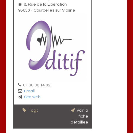
8, Rue de la Libération
95650
-
Courcelles sur Viosne
01 30 36 14 02
Email
Site web
Tag :
Voir la
fiche
détaillée