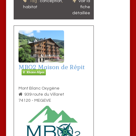
Tag :
conception
,
Voir la
habitat
fiche
détaillée
MBO2 Maison de Répit
Rhone-Alpes
Mont Blanc Oxygène
939 route du Villaret
74120
-
MEGEVE