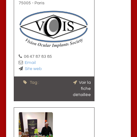
75005
-
Paris
06 47 87 83 85
Email
Site web
Tag :
Voir la
fiche
détaillée