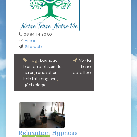
06 84 14 30 90
Email
Site web
Tag :
boutique
Voir la
bien etre et soin du
fiche
corps
,
rénovation
détaillée
habitat
,
feng shui
,
géobiologie
Relaxation Hypnose