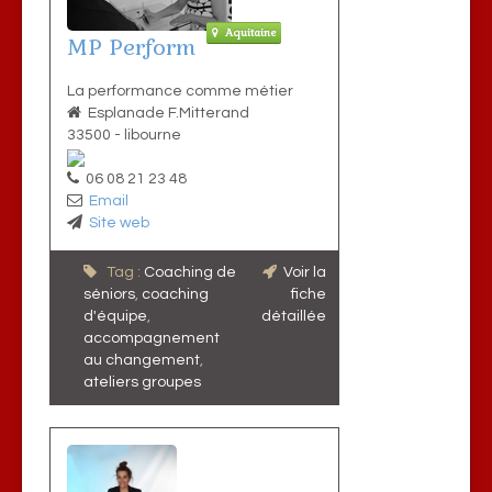
Aquitaine
MP Perform
La performance comme métier
Esplanade F.Mitterand
33500
-
libourne
06 08 21 23 48
Email
Site web
Tag :
Coaching de
Voir la
séniors
,
coaching
fiche
d'équipe
,
détaillée
accompagnement
au changement
,
ateliers groupes