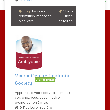
Site web
Tag :
hypnose
,
Voir la
relaxation
,
massage
,
fiche
bien-etre
détaillée
Vision Ocular Implants
Ile-de-France
Society
Apprenez à votre cerveau à mieux
voir, chez vous, devant votre
ordinateur en 2 mois
9, Rue Laromiguière