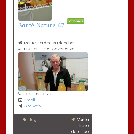
France
Santé Nature 47
Route Bordeaux Blanchou
47110
-
ALLEZ et Cazeneuve
06 33 33 06 76
Email
Site web
Tag :
Voir la
fiche
détaillée