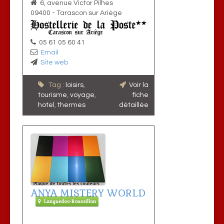
6, avenue Victor Pilhes
09400
-
Tarascon sur Ariège
05 61 05 60 41
Email
Site web
Tag :
loisirs
,
Voir la
tourisme
,
voyage
,
fiche
hotel
,
thermes
détaillée
ANYA MISTERY WORLD
Languedoc-Roussillon