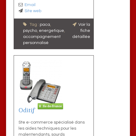
Email
Site web
Tag :
paca
,
Voir la
psycho
,
energetique
,
fiche
accompagnement
détaillée
personnalisé
Ile-de-France
Oditif
Ste e-commerce spécialisé dans
les aides techniques pour les
malentendants, sourds