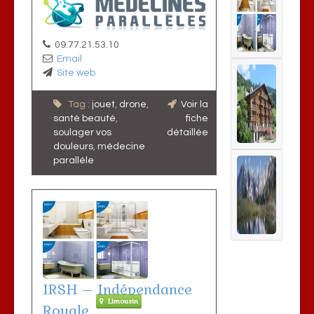
09.77.21.53.10
Email
Site web
Tag :
jouet
,
drone
,
Voir la
santé beauté
,
fiche
soulager vos
détaillée
douleurs
,
médecine
paralléle
IRSH – Indépendance
Limousin
Royale