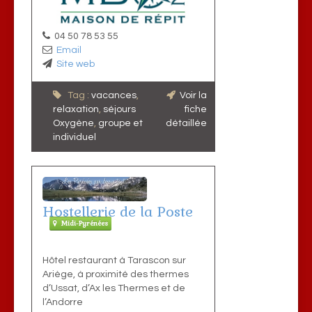
04 50 78 53 55
Email
Site web
Tag :
vacances
,
Voir la
relaxation
,
séjours
fiche
Oxygène
,
groupe et
détaillée
individuel
Hostellerie de la Poste
Midi-Pyrénées
Hôtel restaurant à Tarascon sur
Ariège, à proximité des thermes
d’Ussat, d’Ax les Thermes et de
l’Andorre