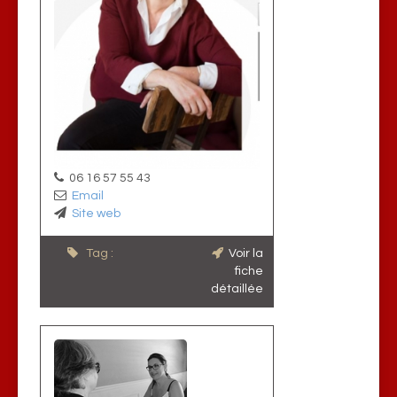
06 16 57 55 43
Email
Site web
Tag :
Voir la
fiche
détaillée