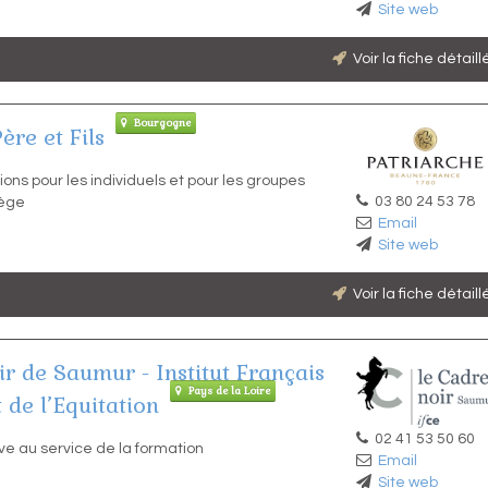
Site web
Voir la fiche détail
Bourgogne
ère et Fils
ions pour les individuels et pour les groupes
03 80 24 53 78
lège
Email
Site web
Voir la fiche détail
r de Saumur - Institut Français
Pays de la Loire
 de l’Equitation
02 41 53 50 60
ive au service de la formation
Email
Site web