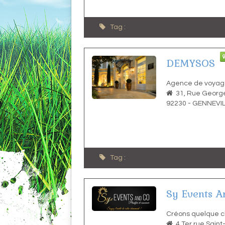
Tag :
DEMYSOS
Agence de voyage
31, Rue Georg
92230
-
GENNEVIL
Tag :
Sy Events A
Créons quelque ch
4 Ter rue Sain