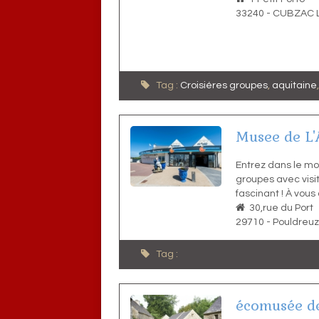
33240
-
CUBZAC 
Tag :
Croisiéres groupes
,
aquitaine
Musee de L'
Entrez dans le mo
groupes avec vis
fascinant ! À vous
30,rue du Port
29710
-
Pouldreuz
Tag :
écomusée de