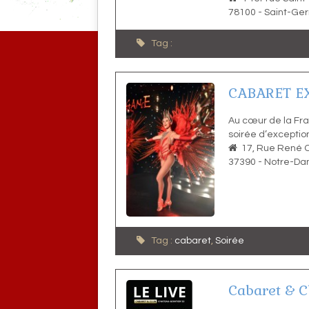
78100
-
Saint-Ge
Tag :
CABARET E
Au cœur de la Fra
soirée d’exception
17, Rue René 
37390
-
Notre-Da
Tag :
cabaret
,
Soirée
Cabaret & C