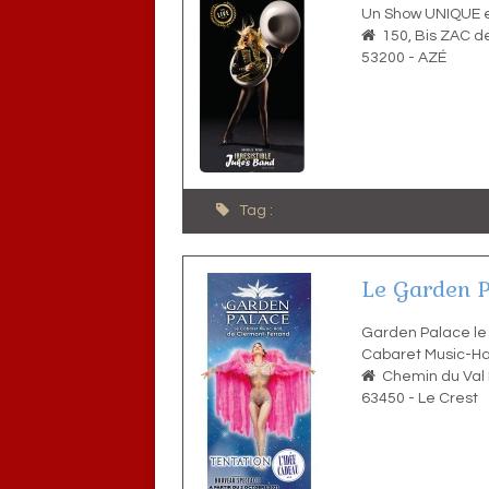
Un Show UNIQUE e
150, Bis ZAC d
53200
-
AZÉ
Tag :
Le Garden P
Garden Palace le
Cabaret Music-Ha
Chemin du Val
63450
-
Le Crest