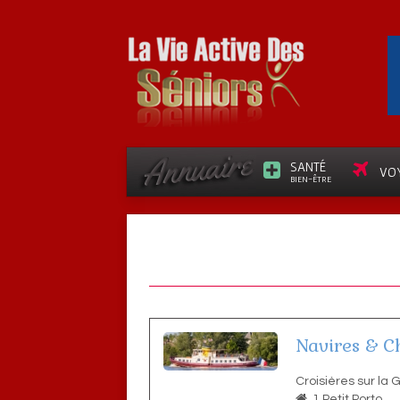
SANTÉ
VO
BIEN-ÊTRE
Navires & C
Croisières sur la 
1 Petit Porto