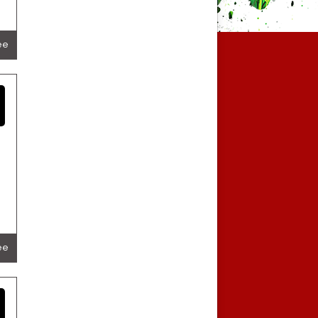
lée
lée