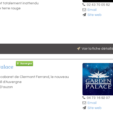
t totalement inattendu
02 43 70 05 82
e terre rouge
Email
Site web
Voir la fiche détail
Auvergne
alace
 cabaret de Clermont Ferrand, le nouveau
ll d'Auvergne
 D'auzon
04 73 16 92 07
Email
Site web