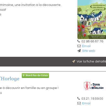
trimoine, une invitation à la découverte.
ouat
a
02 98 68 87 76
Email
Site web
Voir la fiche détail
Nord-Pas-de-Calais
l’Horloge
le à découvrir en famille ou en groupe !
au
03.21.19.59.00
Email