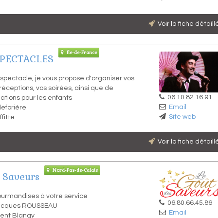
Voir la fiche détail
Ile-de-France
SPECTACLES
 spectacle, je vous propose d'organiser vos
éceptions, vos soirées, ainsi que de
06 10 82 16 91
tions pour les enfants
Email
leforière
Site web
fitte
Voir la fiche détail
Nord-Pas-de-Calais
 Saveurs
Gourmandises à votre service
06.80.66.45.86
Jacques ROUSSEAU
Email
rent Blangy