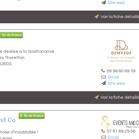
Site web
Voir la fiche détail
Ile-de-France
 dédiée à la Gastronomie
es Thoretton
LIERS
06 99 60 69 39
Email
Site web
Voir la fiche détail
Ile-de-France
nd Co
07 81 89 29 56
ose d'inoubliable !
Email
t-Léger