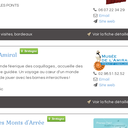
LES PONTS
06 07 22 34 29
Email
Site web
,
visites
,
bordeaux
Voir la fiche détail
Bretagne
Amiral
nde féerique des coquillages , accueille des
ite guidée. Un voyage au cœur d'un monde
02.98.51.52.52
 de jouer avec les bornes interactives !
Email
Site web
ic
Voir la fiche détail
Bretagne
s Monts d'Arrée