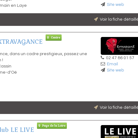
Site web
rmain en Laye
Voir la fiche détail
Centre
XTRAVAGANCE
nce, dans un cadre prestigieux, passez une
02 47 86 01 57
 !
Email
Cassin
Site web
me-d'Oé
Voir la fiche détail
Pays de la Loire
lub LE LIVE