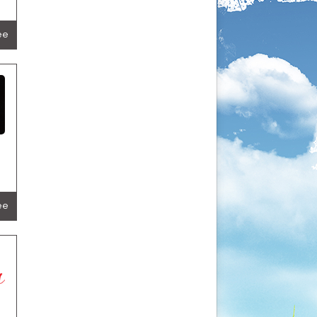
lée
lée