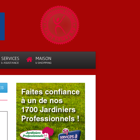
SERVICES
MAISON
& ASSISTANCE
& SHOPPING
ES