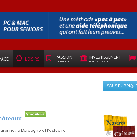
PASSION
INVESTISSEMENT
YAGE
LOISIRS
& TRADITION
& PRÉVOYANCE
SOUS RUBRIQU
Aquitaine
hâteaux
Garonne, la Dordogne et l’estuaire