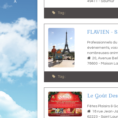
49411
-
Saumur
Tag :
FLAVIEN - 
Professionnels du
évènements, vos r
nombreuses anima
20, Avenue Bel
78600
-
Maison Laf
Tag :
Le Goût Des
Fêtes Plaisirs & 
18 rue Jean-
62223
-
Saint Lau