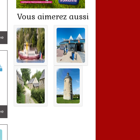
Vous aimerez aussi
lée
lée