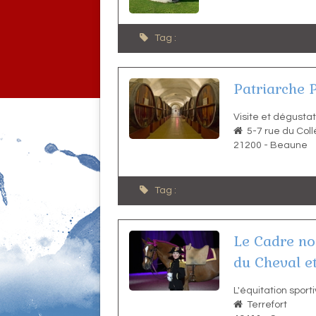
Tag :
Patriarche P
Visite et dégustat
5-7 rue du Col
21200
-
Beaune
Tag :
Le Cadre noi
du Cheval et
L'équitation sport
Terrefort