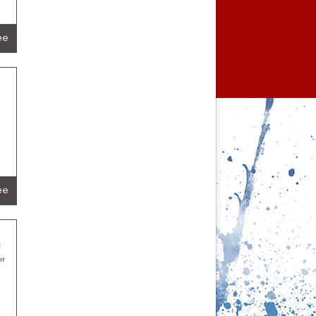
lée
lée