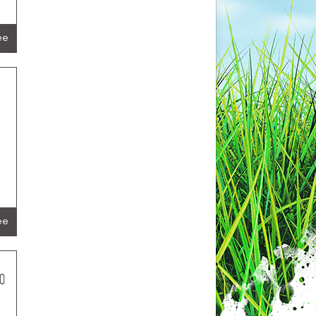
lée
lée