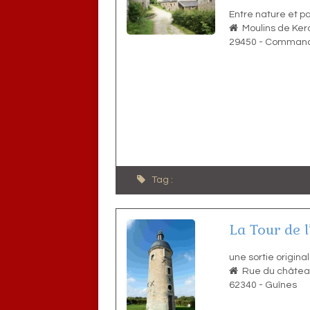
Entre nature et pa
Moulins de Ker
29450
-
Comman
Tag :
La Tour de 
une sortie origina
Rue du châte
62340
-
Guînes