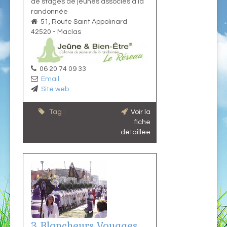
de stages de jeûnes associés à la
randonnée
51, Route Saint Appolinard
42520
-
Maclas
06 20 74 09 33
Email
Site web
Tag :
Voir la
fiche
détaillée
3 Blancheurs Voyages