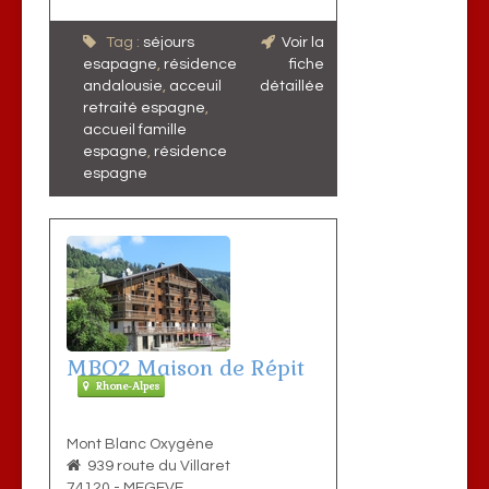
Tag :
séjours
Voir la
esapagne
,
résidence
fiche
andalousie
,
acceuil
détaillée
retraité espagne
,
accueil famille
espagne
,
résidence
espagne
MBO2 Maison de Répit
Rhone-Alpes
Mont Blanc Oxygène
939 route du Villaret
74120
-
MEGEVE