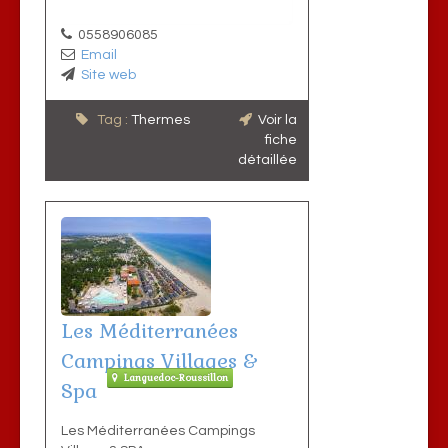
0558906085
Email
Site web
Tag :
Thermes
Voir la
fiche
détaillée
Les Méditerranées
Campings Villages &
Languedoc-Roussillon
Spa
Les Méditerranées Campings