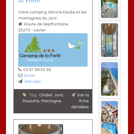
la Forêt
Votre camping dans le Doubs et les
montagnes du Jura
Route de Septfontaine
25270
-
Levier
03 81 89 53 46
Email
Site web
Tag :
Châlet
,
Jura
,
Voir la
Roulotte
,
Montagne
fiche
détaillée