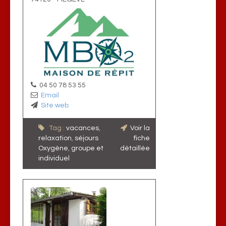
04 50 78 53 55
Email
Site web
Tag :
vacances
,
Voir la
relaxation
,
séjours
fiche
Oxygène
,
groupe et
détaillée
individuel