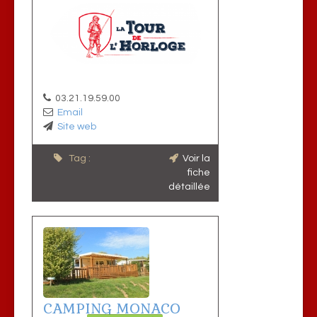
03.21.19.59.00
Email
Site web
Tag :
Voir la
fiche
détaillée
CAMPING MONACO