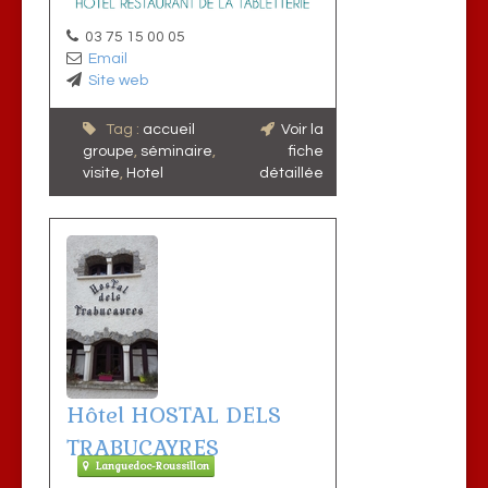
03 75 15 00 05
Email
Site web
Tag :
accueil
Voir la
groupe
,
séminaire
,
fiche
visite
,
Hotel
détaillée
Hôtel HOSTAL DELS
TRABUCAYRES
Languedoc-Roussillon