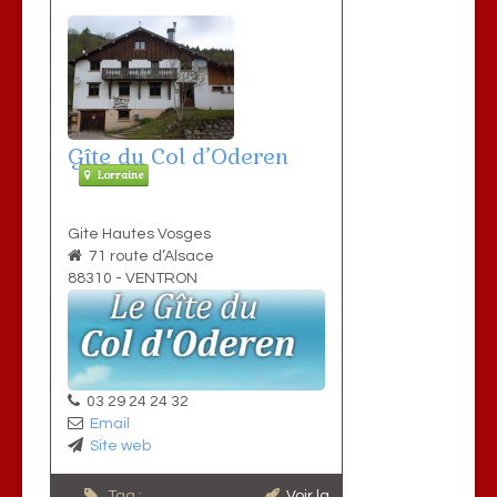
Gîte du Col d’Oderen
Lorraine
Gite Hautes Vosges
71 route d’Alsace
88310
-
VENTRON
03 29 24 24 32
Email
Site web
Tag :
Voir la