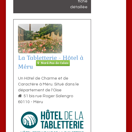
fiche
détaillée
La Tabletterie - Hôtel à
Nord-Pas-de-Calais
Méru
Un Hôtel de Charme et de
Caractère à Méru. Situé dans le
département de l'Oise
51 bis rue Roger Salengro
60110
-
Méru