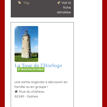
Tag :
Voir la
fiche
détaillée
La Tour de l’Horloge
Nord-Pas-de-Calais
une sortie originale à découvrir en
famille ou en groupe !
Rue du château
62340
-
Guînes