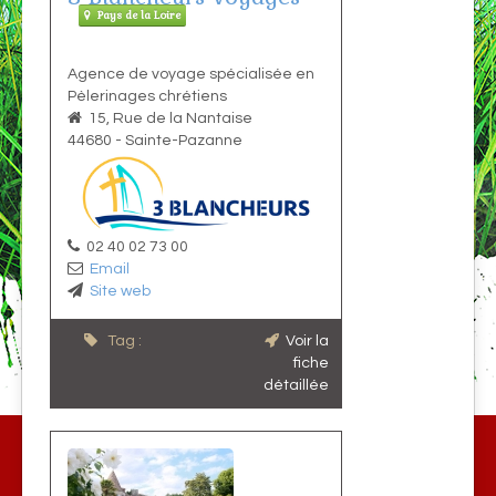
Pays de la Loire
Agence de voyage spécialisée en
Pèlerinages chrétiens
15, Rue de la Nantaise
44680
-
Sainte-Pazanne
02 40 02 73 00
Email
Site web
Tag :
Voir la
fiche
détaillée