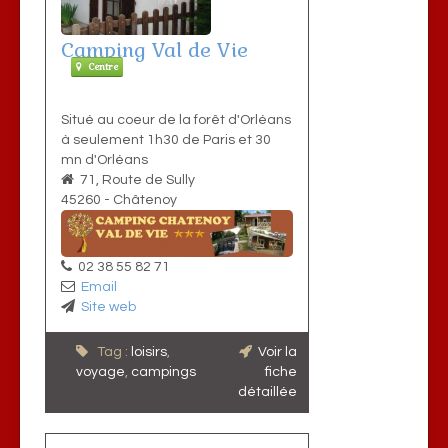
Camping Val de Vie
Centre
Situé au coeur de la forêt d'Orléans
à seulement 1h30 de Paris et 30
mn d'Orléans
71, Route de Sully
45260
-
Châtenoy
02 38 55 82 71
Email
Site web
Tag :
loisirs
,
Voir la
voyage
,
campings
fiche
détaillée