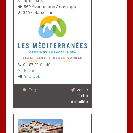
Village & SPA
562,Avenue des Campings
34340
-
Marseillan
04 67 21 94 49
Email
Site web
Tag :
Voir la
fiche
détaillée