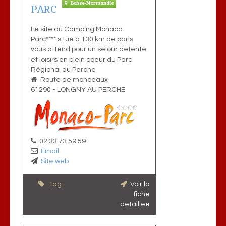
Basse-Normandie
PARC
Le site du Camping Monaco
Parc**** situé à 130 km de paris
vous attend pour un séjour détente
et loisirs en plein coeur du Parc
Régional du Perche
Route de monceaux
61290
-
LONGNY AU PERCHE
02 33 73 59 59
Email
Site web
Tag :
Voir la
fiche
détaillée