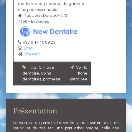
dentaires les plus haut de gamme
à un prix raisonnable
Rue Jean Deraeck N°2
1150
-
Bruxelles
+33 6 47 48 09 23
Email
Site web
Tag :
Clinique
Voir la
dentaire
,
Soins
fiche
dentaires
,
prothèse
détaillée
Présentation
La vocation du portail « La vie Active des séniors » est de
réunir et de fidéliser une population précise, celle des