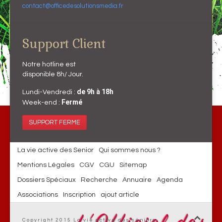
contact@officedesolutionsmedia.fr
Support Client
Notre hotline est
disponible 8h/ Jour.
de 9h à 18h
Lundi-Vendredi :
Fermé
Week-end :
SUPPORT FERME
La vie active des Senior
Qui sommes nous ?
Mentions Légales
CGV
CGU
Sitemap
Dossiers Spéciaux
Recherche
Annuaire
Agenda
Associations
Inscription
ajout article
Copyright 2015 La vie active des séniors