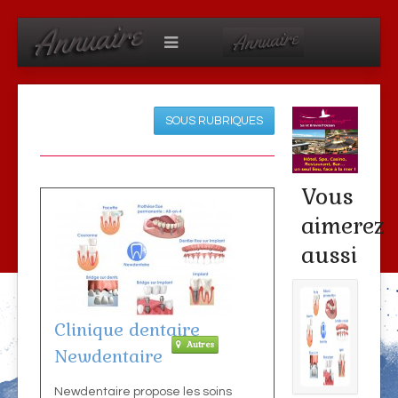
SOUS RUBRIQUES
Vous
aimerez
aussi
Clinique dentaire
Autres
Newdentaire
Newdentaire propose les soins