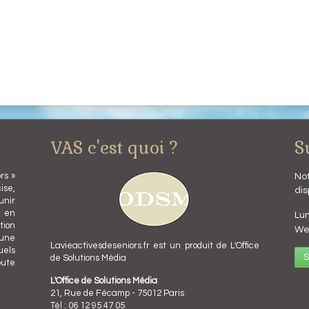
VAS c'est quoi ?
S
rs »
Not
ise,
dis
unir
l en
Lun
ion
We
 une
Lavieactivesdeseniors.fr est un produit de L'Office
uels
S
de Solutions Média
oute
L'Office de Solutions Média
21, Rue de Fécamp - 75012 Paris
Tél : 06 12 95 47 05