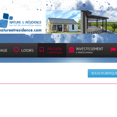
PASSION
INVESTISSEMENT
YAGE
LOISIRS
& TRADITION
& PRÉVOYANCE
SOUS RUBRIQU