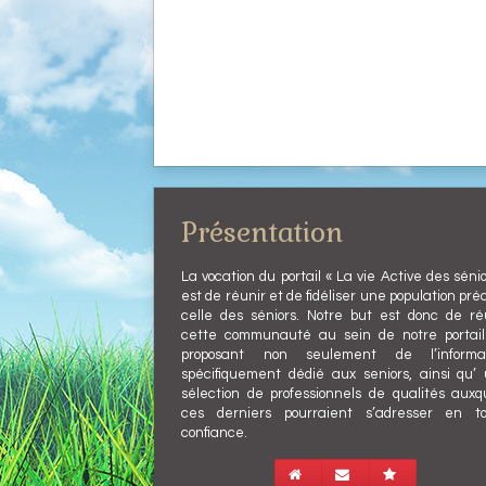
Présentation
La vocation du portail « La vie Active des sénio
est de réunir et de fidéliser une population préc
celle des séniors. Notre but est donc de ré
cette communauté au sein de notre portai
proposant non seulement de l’informat
spécifiquement dédié aux seniors, ainsi qu’
sélection de professionnels de qualités auxq
ces derniers pourraient s’adresser en t
confiance.